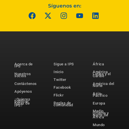
Síguenos en:
Acerca de
Sigue a IPS
África
IPS
Inicio
América
Nuestros
Latina y el
socios
Caribe
Twitter
Contáctenos
América del
Norte
Facebook
Apóyenos
Asia-
Flickr
Pacífico
¿Quieres
publicar
Reglas de
notas de
Europa
comunidad
IPS?
Medio
Oriente y
Norte de
África
Mundo