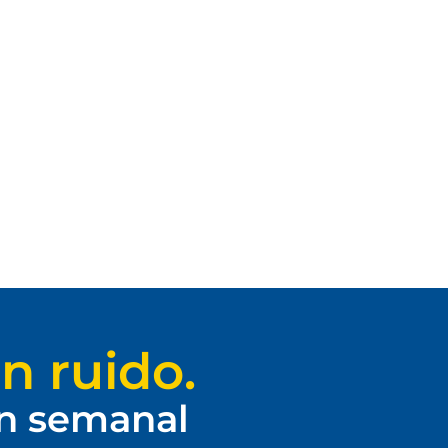
n ruido.
ín semanal