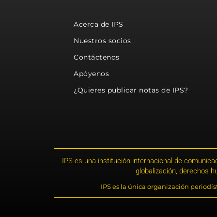
Acerca de IPS
Nuestros socios
Contáctenos
Apóyenos
¿Quieres publicar notas de IPS?
IPS es una institución internacional de comunicac
globalización, derechos 
IPS es la única organización periodí