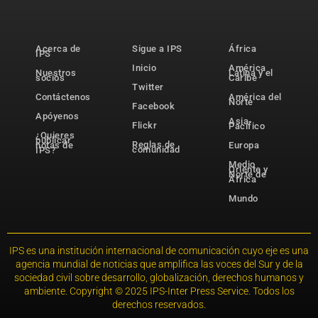
Acerca de
Sigue a IPS
África
IPS
Inicio
América
Nuestros
Latina y el
socios
Caribe
Twitter
Contáctenos
América del
Norte
Facebook
Apóyenos
Asia-
Flickr
Pacífico
¿Quieres
publicar
Reglas de
notas de
Europa
comunidad
IPS?
Medio
Oriente y
Norte de
África
Mundo
IPS es una institución internacional de comunicación cuyo eje es una
agencia mundial de noticias que amplifica las voces del Sur y de la
sociedad civil sobre desarrollo, globalización, derechos humanos y
ambiente. Copyright © 2025 IPS-Inter Press Service. Todos los
derechos reservados.