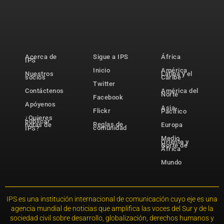
Acerca de
Sigue a IPS
África
IPS
Inicio
América
Nuestros
Latina y el
socios
Caribe
Twitter
Contáctenos
América del
Norte
Facebook
Apóyenos
Asia-
Flickr
Pacífico
¿Quieres
publicar
Reglas de
notas de
Europa
comunidad
IPS?
Medio
Oriente y
Norte de
África
Mundo
IPS es una institución internacional de comunicación cuyo eje es una
agencia mundial de noticias que amplifica las voces del Sur y de la
sociedad civil sobre desarrollo, globalización, derechos humanos y