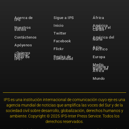
Acerca de
Sigue a IPS
África
IPS
Inicio
América
Nuestros
Latina y el
socios
Caribe
Twitter
Contáctenos
América del
Norte
Facebook
Apóyenos
Asia-
Flickr
Pacífico
¿Quieres
publicar
Reglas de
notas de
Europa
comunidad
IPS?
Medio
Oriente y
Norte de
África
Mundo
IPS es una institución internacional de comunicación cuyo eje es una
agencia mundial de noticias que amplifica las voces del Sur y de la
sociedad civil sobre desarrollo, globalización, derechos humanos y
ambiente. Copyright © 2025 IPS-Inter Press Service. Todos los
derechos reservados.