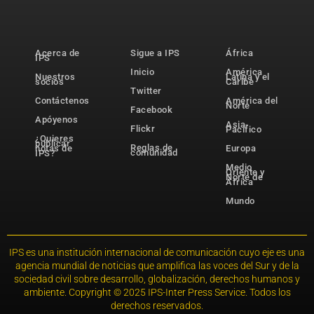
Acerca de
Sigue a IPS
África
IPS
Inicio
América
Nuestros
Latina y el
socios
Caribe
Twitter
Contáctenos
América del
Norte
Facebook
Apóyenos
Asia-
Flickr
Pacífico
¿Quieres
publicar
Reglas de
notas de
Europa
comunidad
IPS?
Medio
Oriente y
Norte de
África
Mundo
IPS es una institución internacional de comunicación cuyo eje es una
agencia mundial de noticias que amplifica las voces del Sur y de la
sociedad civil sobre desarrollo, globalización, derechos humanos y
ambiente. Copyright © 2025 IPS-Inter Press Service. Todos los
derechos reservados.