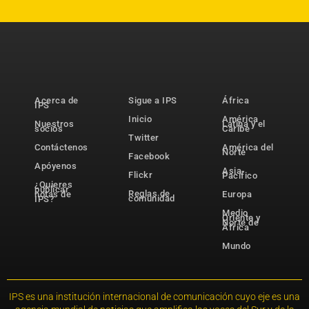
Acerca de
Sigue a IPS
África
IPS
Inicio
América
Nuestros
Latina y el
socios
Caribe
Twitter
Contáctenos
América del
Norte
Facebook
Apóyenos
Asia-
Flickr
Pacífico
¿Quieres
publicar
Reglas de
notas de
Europa
comunidad
IPS?
Medio
Oriente y
Norte de
África
Mundo
IPS es una institución internacional de comunicación cuyo eje es una