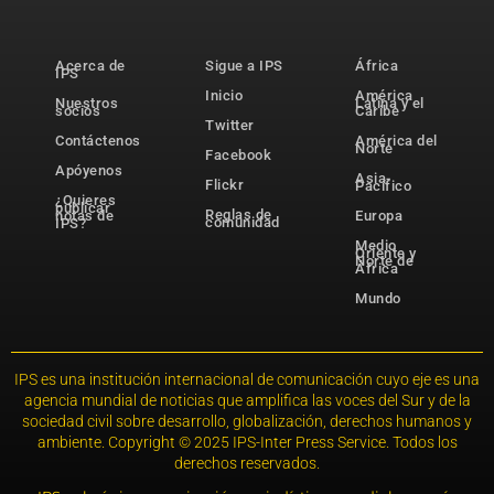
Acerca de
Sigue a IPS
África
IPS
Inicio
América
Nuestros
Latina y el
socios
Caribe
Twitter
Contáctenos
América del
Norte
Facebook
Apóyenos
Asia-
Flickr
Pacífico
¿Quieres
publicar
Reglas de
notas de
Europa
comunidad
IPS?
Medio
Oriente y
Norte de
África
Mundo
IPS es una institución internacional de comunicación cuyo eje es una
agencia mundial de noticias que amplifica las voces del Sur y de la
sociedad civil sobre desarrollo, globalización, derechos humanos y
ambiente. Copyright © 2025 IPS-Inter Press Service. Todos los
derechos reservados.