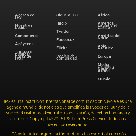
Acerca de
Sigue a IPS
África
IPS
Inicio
América
Nuestros
Latina y el
socios
Caribe
Twitter
Contáctenos
América del
Norte
Facebook
Apóyenos
Asia-
Flickr
Pacífico
¿Quieres
publicar
Reglas de
notas de
Europa
comunidad
IPS?
Medio
Oriente y
Norte de
África
Mundo
IPS es una institución internacional de comunicación cuyo eje es una
agencia mundial de noticias que amplifica las voces del Sur y de la
sociedad civil sobre desarrollo, globalización, derechos humanos y
ambiente. Copyright © 2025 IPS-Inter Press Service. Todos los
derechos reservados.
IPS es la única organización periodística mundial con más