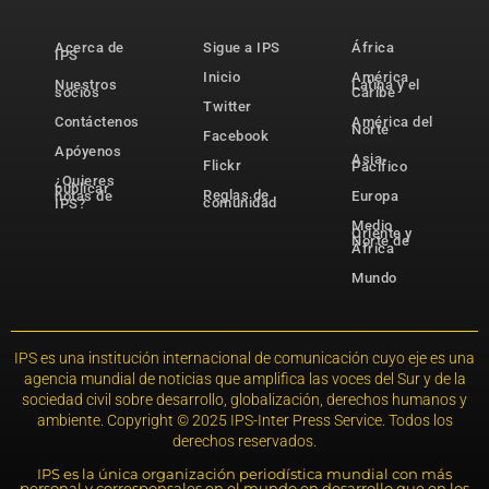
Acerca de
Sigue a IPS
África
IPS
Inicio
América
Nuestros
Latina y el
socios
Caribe
Twitter
Contáctenos
América del
Norte
Facebook
Apóyenos
Asia-
Flickr
Pacífico
¿Quieres
publicar
Reglas de
notas de
Europa
comunidad
IPS?
Medio
Oriente y
Norte de
África
Mundo
IPS es una institución internacional de comunicación cuyo eje es una
agencia mundial de noticias que amplifica las voces del Sur y de la
sociedad civil sobre desarrollo, globalización, derechos humanos y
ambiente. Copyright © 2025 IPS-Inter Press Service. Todos los
derechos reservados.
IPS es la única organización periodística mundial con más
personal y corresponsales en el mundo en desarrollo que en los