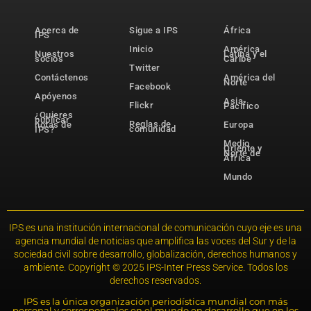
Acerca de
Sigue a IPS
África
IPS
Inicio
América
Nuestros
Latina y el
socios
Caribe
Twitter
Contáctenos
América del
Norte
Facebook
Apóyenos
Asia-
Flickr
Pacífico
¿Quieres
publicar
Reglas de
notas de
Europa
comunidad
IPS?
Medio
Oriente y
Norte de
África
Mundo
IPS es una institución internacional de comunicación cuyo eje es una
agencia mundial de noticias que amplifica las voces del Sur y de la
sociedad civil sobre desarrollo, globalización, derechos humanos y
ambiente. Copyright © 2025 IPS-Inter Press Service. Todos los
derechos reservados.
IPS es la única organización periodística mundial con más
personal y corresponsales en el mundo en desarrollo que en los