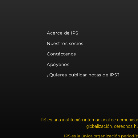
Acerca de IPS
Nuestros socios
Contáctenos
Apóyenos
¿Quieres publicar notas de IPS?
IPS es una institución internacional de comunicac
globalización, derechos 
IPS es la única organización periodí