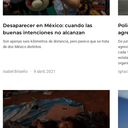
Desaparecer en México: cuando las
Poli
buenas intenciones no alcanzan
agr
Son apenas seis kilómetros de distancia, pero parece que se trata
De ju
de dos México distintos.
agres
cada 
estat
organ
Isabel Briseño
9 abril, 2021
Ignac