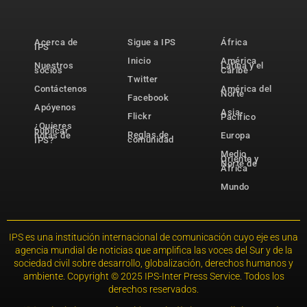
Acerca de
Sigue a IPS
África
IPS
Inicio
América
Nuestros
Latina y el
socios
Caribe
Twitter
Contáctenos
América del
Norte
Facebook
Apóyenos
Asia-
Flickr
Pacífico
¿Quieres
publicar
Reglas de
notas de
Europa
comunidad
IPS?
Medio
Oriente y
Norte de
África
Mundo
IPS es una institución internacional de comunicación cuyo eje es una
agencia mundial de noticias que amplifica las voces del Sur y de la
sociedad civil sobre desarrollo, globalización, derechos humanos y
ambiente. Copyright © 2025 IPS-Inter Press Service. Todos los
derechos reservados.