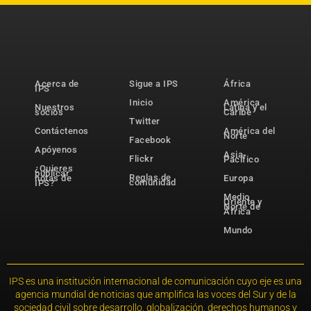
Acerca de
Sigue a IPS
África
IPS
Inicio
América
Nuestros
Latina y el
socios
Caribe
Twitter
Contáctenos
América del
Norte
Facebook
Apóyenos
Asia-
Flickr
Pacífico
¿Quieres
publicar
Reglas de
notas de
Europa
comunidad
IPS?
Medio
Oriente y
Norte de
África
Mundo
IPS es una institución internacional de comunicación cuyo eje es una
agencia mundial de noticias que amplifica las voces del Sur y de la
sociedad civil sobre desarrollo, globalización, derechos humanos y