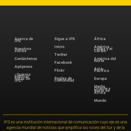
Acerca de
Sigue a IPS
África
IPS
Inicio
América
Nuestros
Latina y el
socios
Caribe
Twitter
Contáctenos
América del
Norte
Facebook
Apóyenos
Asia-
Flickr
Pacífico
¿Quieres
publicar
Reglas de
notas de
Europa
comunidad
IPS?
Medio
Oriente y
Norte de
África
Mundo
IPS es una institución internacional de comunicación cuyo eje es una
agencia mundial de noticias que amplifica las voces del Sur y de la