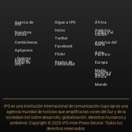
Acerca de
Sigue a IPS
África
IPS
Inicio
América
Nuestros
Latina y el
socios
Caribe
Twitter
Contáctenos
América del
Norte
Facebook
Apóyenos
Asia-
Flickr
Pacífico
¿Quieres
publicar
Reglas de
notas de
Europa
comunidad
IPS?
Medio
Oriente y
Norte de
África
Mundo
IPS es una institución internacional de comunicación cuyo eje es una
agencia mundial de noticias que amplifica las voces del Sur y de la
sociedad civil sobre desarrollo, globalización, derechos humanos y
ambiente. Copyright © 2025 IPS-Inter Press Service. Todos los
derechos reservados.