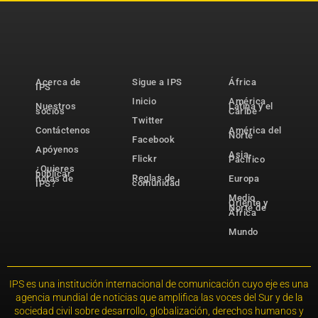
Acerca de
Sigue a IPS
África
IPS
Inicio
América
Nuestros
Latina y el
socios
Caribe
Twitter
Contáctenos
América del
Norte
Facebook
Apóyenos
Asia-
Flickr
Pacífico
¿Quieres
publicar
Reglas de
notas de
Europa
comunidad
IPS?
Medio
Oriente y
Norte de
África
Mundo
IPS es una institución internacional de comunicación cuyo eje es una
agencia mundial de noticias que amplifica las voces del Sur y de la
sociedad civil sobre desarrollo, globalización, derechos humanos y