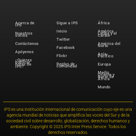
Acerca de
Sigue a IPS
África
IPS
Inicio
América
Nuestros
Latina y el
socios
Caribe
Twitter
Contáctenos
América del
Norte
Facebook
Apóyenos
Asia-
Flickr
Pacífico
¿Quieres
publicar
Reglas de
notas de
Europa
comunidad
IPS?
Medio
Oriente y
Norte de
África
Mundo
IPS es una institución internacional de comunicación cuyo eje es una
agencia mundial de noticias que amplifica las voces del Sur y de la
sociedad civil sobre desarrollo, globalización, derechos humanos y
ambiente. Copyright © 2025 IPS-Inter Press Service. Todos los
derechos reservados.