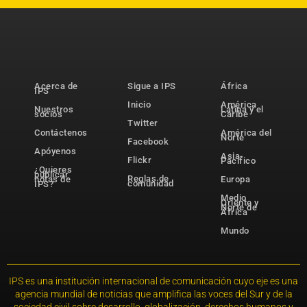
Acerca de
Sigue a IPS
África
IPS
Inicio
América
Nuestros
Latina y el
socios
Caribe
Twitter
Contáctenos
América del
Norte
Facebook
Apóyenos
Asia-
Flickr
Pacífico
¿Quieres
publicar
Reglas de
notas de
Europa
comunidad
IPS?
Medio
Oriente y
Norte de
África
Mundo
IPS es una institución internacional de comunicación cuyo eje es una
agencia mundial de noticias que amplifica las voces del Sur y de la