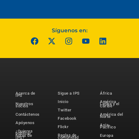
Síguenos en:
Acerca de
Sigue a IPS
África
IPS
Inicio
América
Nuestros
Latina y el
socios
Caribe
Twitter
Contáctenos
América del
Norte
Facebook
Apóyenos
Asia-
Flickr
Pacífico
¿Quieres
publicar
Reglas de
notas de
Europa
comunidad
IPS?