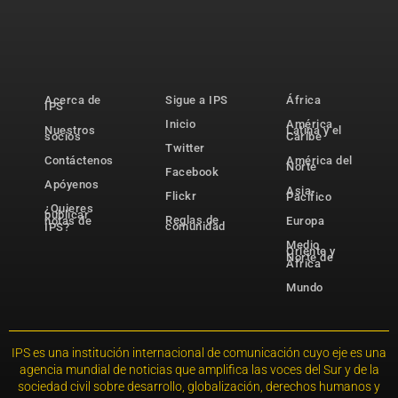
Acerca de
Sigue a IPS
África
IPS
Inicio
América
Nuestros
Latina y el
socios
Caribe
Twitter
Contáctenos
América del
Norte
Facebook
Apóyenos
Asia-
Flickr
Pacífico
¿Quieres
publicar
Reglas de
notas de
Europa
comunidad
IPS?
Medio
Oriente y
Norte de
África
Mundo
IPS es una institución internacional de comunicación cuyo eje es una
agencia mundial de noticias que amplifica las voces del Sur y de la
sociedad civil sobre desarrollo, globalización, derechos humanos y