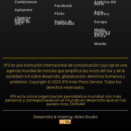
Contáctenos
América del
Norte
Facebook
Apóyenos
Asia-
Flickr
Pacífico
¿Quieres
publicar
Reglas de
notas de
Europa
comunidad
IPS?
Medio
Oriente y
Norte de
África
Mundo
IPS es una institución internacional de comunicación cuyo eje es una
agencia mundial de noticias que amplifica las voces del Sur y de la
sociedad civil sobre desarrollo, globalización, derechos humanos y
ambiente. Copyright © 2025 IPS-Inter Press Service. Todos los
derechos reservados.
IPS es la única organización periodística mundial con más
personal y corresponsales en el mundo en desarrollo que en los
países ricos. DONAR
Desarrollo & Hosting: Atiko.Studio