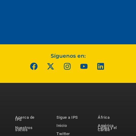
Síguenos en:
Acerca de
Sigue a IPS
África
IPS
Inicio
América
Nuestros
Latina y el
socios
Caribe
Twitter