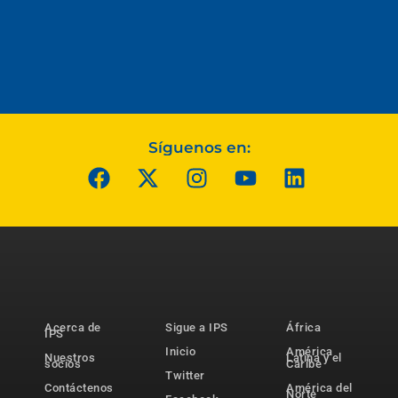
Síguenos en:
Acerca de
Sigue a IPS
África
IPS
Inicio
América
Nuestros
Latina y el
socios
Caribe
Twitter
Contáctenos
América del
Norte