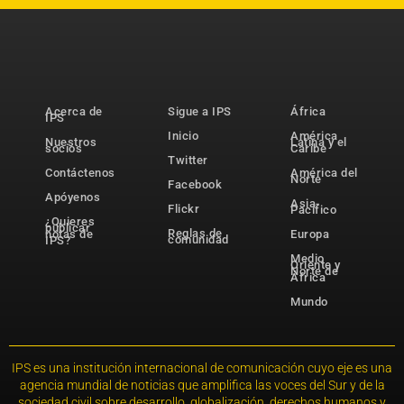
Acerca de
Sigue a IPS
África
IPS
Inicio
América
Nuestros
Latina y el
socios
Caribe
Twitter
Contáctenos
América del
Norte
Facebook
Apóyenos
Asia-
Flickr
Pacífico
¿Quieres
publicar
Reglas de
notas de
Europa
comunidad
IPS?
Medio
Oriente y
Norte de
África
Mundo
IPS es una institución internacional de comunicación cuyo eje es una
agencia mundial de noticias que amplifica las voces del Sur y de la
sociedad civil sobre desarrollo, globalización, derechos humanos y