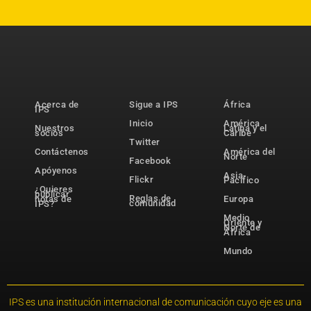
Acerca de
Sigue a IPS
África
IPS
Inicio
América
Nuestros
Latina y el
socios
Caribe
Twitter
Contáctenos
América del
Norte
Facebook
Apóyenos
Asia-
Flickr
Pacífico
¿Quieres
publicar
Reglas de
notas de
Europa
comunidad
IPS?
Medio
Oriente y
Norte de
África
Mundo
IPS es una institución internacional de comunicación cuyo eje es una