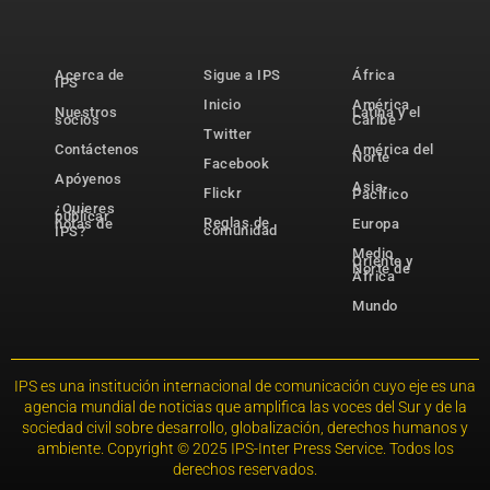
Acerca de
Sigue a IPS
África
IPS
Inicio
América
Nuestros
Latina y el
socios
Caribe
Twitter
Contáctenos
América del
Norte
Facebook
Apóyenos
Asia-
Flickr
Pacífico
¿Quieres
publicar
Reglas de
notas de
Europa
comunidad
IPS?
Medio
Oriente y
Norte de
África
Mundo
IPS es una institución internacional de comunicación cuyo eje es una
agencia mundial de noticias que amplifica las voces del Sur y de la
sociedad civil sobre desarrollo, globalización, derechos humanos y
ambiente. Copyright © 2025 IPS-Inter Press Service. Todos los
derechos reservados.