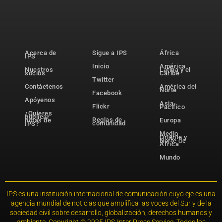
Acerca de
Sigue a IPS
África
IPS
Inicio
América
Nuestros
Latina y el
socios
Caribe
Twitter
Contáctenos
América del
Norte
Facebook
Apóyenos
Asia-
Flickr
Pacífico
¿Quieres
publicar
Reglas de
notas de
Europa
comunidad
IPS?
Medio
Oriente y
Norte de
África
Mundo
IPS es una institución internacional de comunicación cuyo eje es una
agencia mundial de noticias que amplifica las voces del Sur y de la
sociedad civil sobre desarrollo, globalización, derechos humanos y