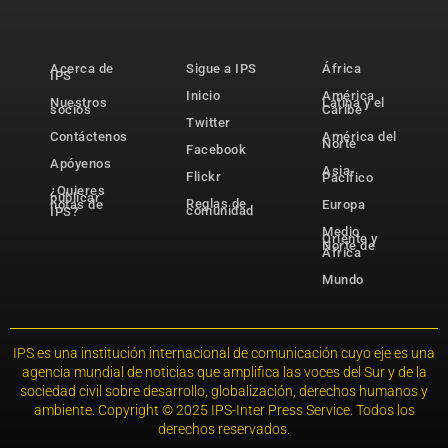
Acerca de
Sigue a IPS
África
IPS
Inicio
América
Nuestros
Latina y el
socios
Caribe
Twitter
Contáctenos
América del
Norte
Facebook
Apóyenos
Asia-
Flickr
Pacífico
¿Quieres
publicar
Reglas de
notas de
Europa
comunidad
IPS?
Medio
Oriente y
Norte de
África
Mundo
IPS es una institución internacional de comunicación cuyo eje es una
agencia mundial de noticias que amplifica las voces del Sur y de la
sociedad civil sobre desarrollo, globalización, derechos humanos y
ambiente. Copyright © 2025 IPS-Inter Press Service. Todos los
derechos reservados.