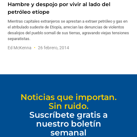
Hambre y despojo por vivir al lado del
petróleo etíope
Mientras capitales extranjeros se aprestan a extraer petróleo y gas en
el atribulado sudeste de Etiopía, arrecian las denuncias de violentos
desalojos del pueblo somalí de sus tierras, agravando viejas tensiones
separatistas.
Ed McKenna
26 febrero, 2014
Noticias que importan.
Sin ruido.
Suscríbete gratis a
nuestro boletín
semanal