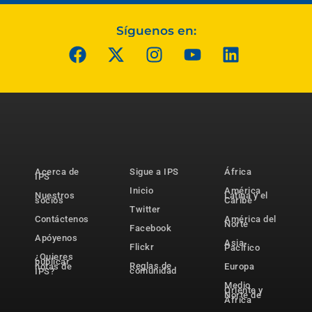
Síguenos en:
Acerca de
Sigue a IPS
África
IPS
Inicio
América
Nuestros
Latina y el
socios
Caribe
Twitter
Contáctenos
América del
Norte
Facebook
Apóyenos
Asia-
Flickr
Pacífico
¿Quieres
publicar
Reglas de
notas de
Europa
comunidad
IPS?
Medio
Oriente y
Norte de
África