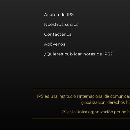
Acerca de IPS
Nuestros socios
Contáctenos
Apóyenos
¿Quieres publicar notas de IPS?
IPS es una institución internacional de comunicac
globalización, derechos 
IPS es la única organización periodí