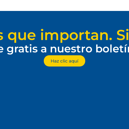
s que importan. Si
e gratis a nuestro bolet
Haz clic aquí