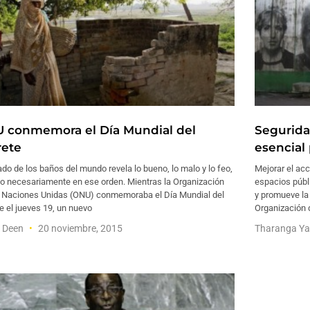
 conmemora el Día Mundial del
Segurida
rete
esencial
ado de los baños del mundo revela lo bueno, lo malo y lo feo,
Mejorar el acc
no necesariamente en ese orden. Mientras la Organización
espacios públ
s Naciones Unidas (ONU) conmemoraba el Día Mundial del
y promueve la 
e el jueves 19, un nuevo
Organización 
f Deen
20 noviembre, 2015
Tharanga Ya