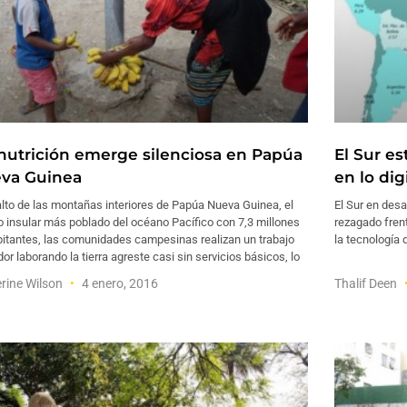
nutrición emerge silenciosa en Papúa
El Sur e
va Guinea
en lo dig
alto de las montañas interiores de Papúa Nueva Guinea, el
El Sur en des
 insular más poblado del océano Pacífico con 7,3 millones
rezagado frent
bitantes, las comunidades campesinas realizan un trabajo
la tecnología d
or laborando la tierra agreste casi sin servicios básicos, lo
rine Wilson
4 enero, 2016
Thalif Deen