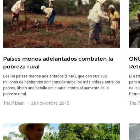
Países menos adelantados combaten la
ONU
pobreza rural
Ret
Los 48 países menos adelantados (PMA), que con sus 932
El est
millones de habitantes son considerados los más pobres entre los
pero 
pobres, libran una batalla sin cuartel contra el aumento de la
de la
pobreza rural.
Retret
Thalif Deen
26 noviembre, 2015
Thali