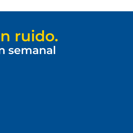
n ruido.
ín semanal