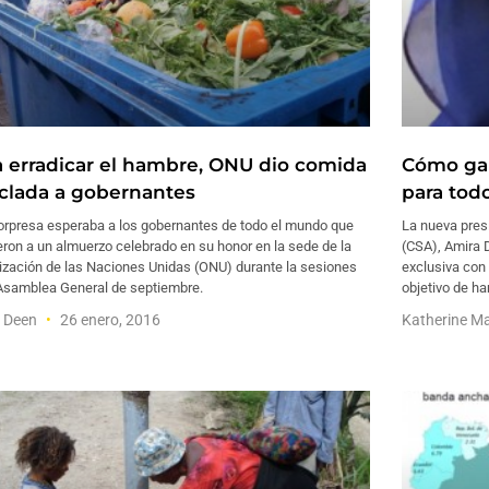
a erradicar el hambre, ONU dio comida
Cómo gar
iclada a gobernantes
para tod
orpresa esperaba a los gobernantes de todo el mundo que
La nueva pres
eron a un almuerzo celebrado en su honor en la sede de la
(CSA), Amira 
ización de las Naciones Unidas (ONU) durante la sesiones
exclusiva con 
 Asamblea General de septiembre.
objetivo de h
f Deen
26 enero, 2016
Katherine M