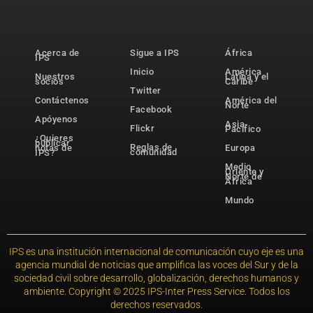
Acerca de
Sigue a IPS
África
IPS
Inicio
América
Nuestros
Latina y el
socios
Caribe
Twitter
Contáctenos
América del
Norte
Facebook
Apóyenos
Asia-
Flickr
Pacífico
¿Quieres
publicar
Reglas de
notas de
Europa
comunidad
IPS?
Medio
Oriente y
Norte de
África
Mundo
IPS es una institución internacional de comunicación cuyo eje es una
agencia mundial de noticias que amplifica las voces del Sur y de la
sociedad civil sobre desarrollo, globalización, derechos humanos y
ambiente. Copyright © 2025 IPS-Inter Press Service. Todos los
derechos reservados.