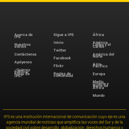
Acerca de
Sigue a IPS
África
IPS
Inicio
América
Nuestros
Latina y el
socios
Caribe
Twitter
Contáctenos
América del
Norte
Facebook
Apóyenos
Asia-
Flickr
Pacífico
¿Quieres
publicar
Reglas de
notas de
Europa
comunidad
IPS?
Medio
Oriente y
Norte de
África
Mundo
IPS es una institución internacional de comunicación cuyo eje es una
agencia mundial de noticias que amplifica las voces del Sur y de la
sociedad civil sobre desarrollo, globalización, derechos humanos y