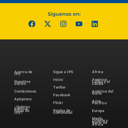
Síguenos en:
Acerca de
Sigue a IPS
África
IPS
Inicio
América
Nuestros
Latina y el
socios
Caribe
Twitter
Contáctenos
América del
Norte
Facebook
Apóyenos
Asia-
Flickr
Pacífico
¿Quieres
publicar
Reglas de
notas de
Europa
comunidad
IPS?
Medio
Oriente y
Norte de
África