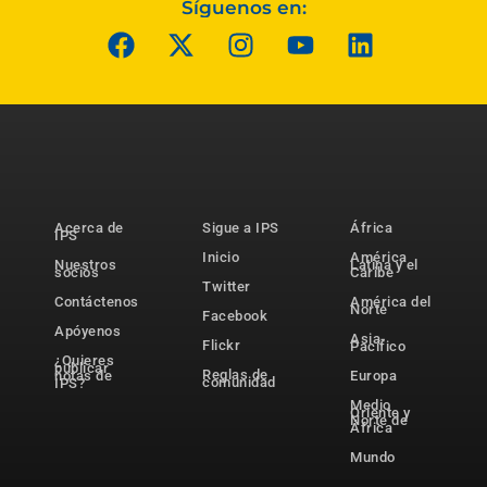
Síguenos en:
Acerca de
Sigue a IPS
África
IPS
Inicio
América
Nuestros
Latina y el
socios
Caribe
Twitter
Contáctenos
América del
Norte
Facebook
Apóyenos
Asia-
Flickr
Pacífico
¿Quieres
publicar
Reglas de
notas de
Europa
comunidad
IPS?
Medio
Oriente y
Norte de
África
Mundo