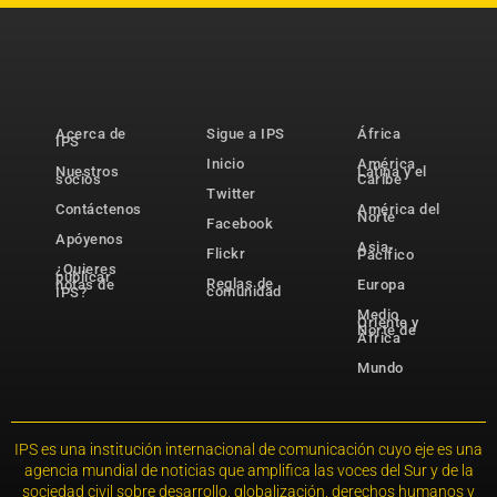
Acerca de
Sigue a IPS
África
IPS
Inicio
América
Nuestros
Latina y el
socios
Caribe
Twitter
Contáctenos
América del
Norte
Facebook
Apóyenos
Asia-
Flickr
Pacífico
¿Quieres
publicar
Reglas de
notas de
Europa
comunidad
IPS?
Medio
Oriente y
Norte de
África
Mundo
IPS es una institución internacional de comunicación cuyo eje es una
agencia mundial de noticias que amplifica las voces del Sur y de la
sociedad civil sobre desarrollo, globalización, derechos humanos y