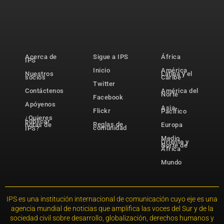
Acerca de
Sigue a IPS
África
IPS
Inicio
América
Nuestros
Latina y el
socios
Caribe
Twitter
Contáctenos
América del
Norte
Facebook
Apóyenos
Asia-
Flickr
Pacífico
¿Quieres
publicar
Reglas de
notas de
Europa
comunidad
IPS?
Medio
Oriente y
Norte de
África
Mundo
IPS es una institución internacional de comunicación cuyo eje es una
agencia mundial de noticias que amplifica las voces del Sur y de la
sociedad civil sobre desarrollo, globalización, derechos humanos y