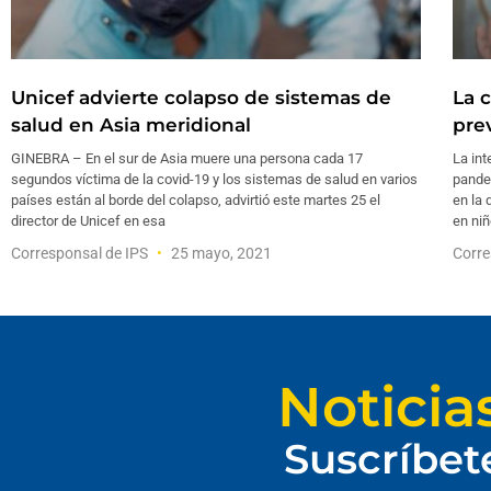
Unicef advierte colapso de sistemas de
La 
salud en Asia meridional
pre
GINEBRA – En el sur de Asia muere una persona cada 17
La int
segundos víctima de la covid-19 y los sistemas de salud en varios
pande
países están al borde del colapso, advirtió este martes 25 el
en la
director de Unicef en esa
en ni
Corresponsal de IPS
25 mayo, 2021
Corre
Noticia
Suscríbet