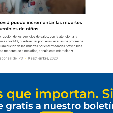
covid puede incrementar las muertes
venibles de niños
errupción de los servicios de salud, con la atención a la
mia covid-19, puede echar por tierra décadas de progresos
 disminución de las muertes por enfermedades prevenibles
ños menores de cinco años, señaló este miércoles 9
sponsal de IPS
9 septiembre, 2020
s que importan. Si
e gratis a nuestro bolet