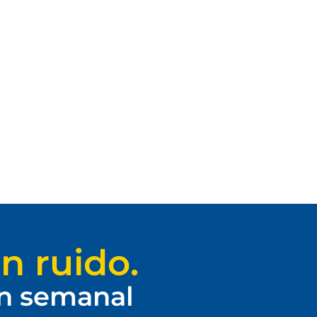
n ruido.
ín semanal