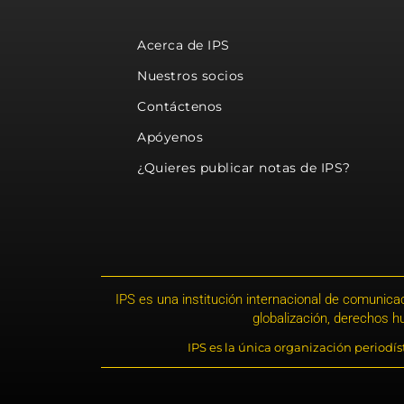
Acerca de IPS
Nuestros socios
Contáctenos
Apóyenos
¿Quieres publicar notas de IPS?
IPS es una institución internacional de comunicac
globalización, derechos 
IPS es la única organización periodí