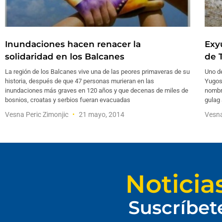
Inundaciones hacen renacer la
Exy
solidaridad en los Balcanes
de T
La región de los Balcanes vive una de las peores primaveras de su
Uno d
historia, después de que 47 personas murieran en las
Yugosl
inundaciones más graves en 120 años y que decenas de miles de
nombre
bosnios, croatas y serbios fueran evacuadas
gulag 
Vesna Peric Zimonjic
21 mayo, 2014
Vesna
Noticia
Suscríbet