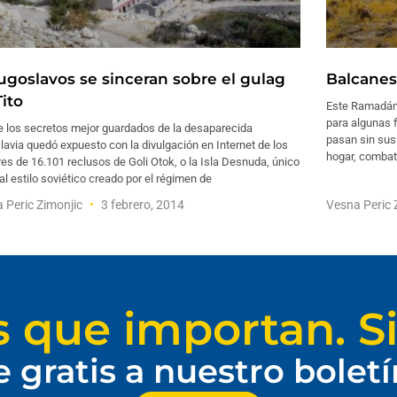
ugoslavos se sinceran sobre el gulag
Balcanes 
ito
Este Ramadán
para algunas f
e los secretos mejor guardados de la desaparecida
pasan sin sus 
avia quedó expuesto con la divulgación en Internet de los
hogar, combati
s de 16.101 reclusos de Goli Otok, o la Isla Desnuda, único
al estilo soviético creado por el régimen de
 Peric Zimonjic
3 febrero, 2014
Vesna Peric 
s que importan. Si
e gratis a nuestro bolet