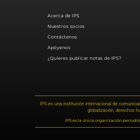
Acerca de IPS
Nuestros socios
Contáctenos
Apóyenos
¿Quieres publicar notas de IPS?
IPS es una institución internacional de comunicac
globalización, derechos 
IPS es la única organización periodí