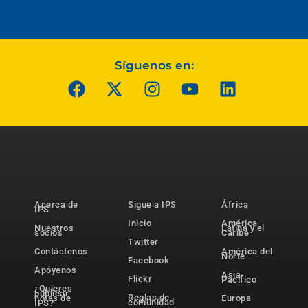
Síguenos en:
Acerca de
Sigue a IPS
África
IPS
Inicio
América
Nuestros
Latina y el
socios
Caribe
Twitter
Contáctenos
América del
Norte
Facebook
Apóyenos
Asia-
Flickr
Pacífico
¿Quieres
publicar
Reglas de
notas de
Europa
comunidad
IPS?