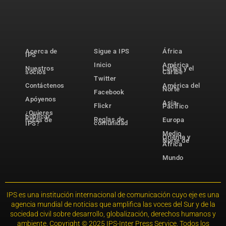
Acerca de
Sigue a IPS
África
IPS
Inicio
América
Nuestros
Latina y el
socios
Caribe
Twitter
Contáctenos
América del
Norte
Facebook
Apóyenos
Asia-
Flickr
Pacífico
¿Quieres
publicar
Reglas de
notas de
Europa
comunidad
IPS?
Medio
Oriente y
Norte de
África
Mundo
IPS es una institución internacional de comunicación cuyo eje es una
agencia mundial de noticias que amplifica las voces del Sur y de la
sociedad civil sobre desarrollo, globalización, derechos humanos y
ambiente. Copyright © 2025 IPS-Inter Press Service. Todos los