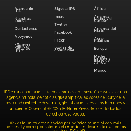
Acerca de
Sigue a IPS
África
IPS
Inicio
América
Nuestros
Latina y el
socios
Caribe
Twitter
Contáctenos
América del
Norte
Facebook
Apóyenos
Asia-
Flickr
Pacífico
¿Quieres
publicar
Reglas de
notas de
Europa
comunidad
IPS?
Medio
Oriente y
Norte de
África
Mundo
IPS es una institución internacional de comunicación cuyo eje es una
agencia mundial de noticias que amplifica las voces del Sur y de la
sociedad civil sobre desarrollo, globalización, derechos humanos y
ambiente. Copyright © 2025 IPS-Inter Press Service. Todos los
derechos reservados.
IPS es la única organización periodística mundial con más
personal y corresponsales en el mundo en desarrollo que en los
países ricos. DONAR