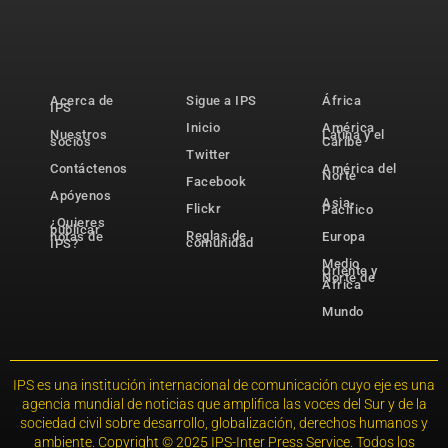
Acerca de
Sigue a IPS
África
IPS
Inicio
América
Nuestros
Latina y el
socios
Caribe
Twitter
Contáctenos
América del
Norte
Facebook
Apóyenos
Asia-
Flickr
Pacífico
¿Quieres
publicar
Reglas de
notas de
Europa
comunidad
IPS?
Medio
Oriente y
Norte de
África
Mundo
IPS es una institución internacional de comunicación cuyo eje es una
agencia mundial de noticias que amplifica las voces del Sur y de la
sociedad civil sobre desarrollo, globalización, derechos humanos y
ambiente. Copyright © 2025 IPS-Inter Press Service. Todos los