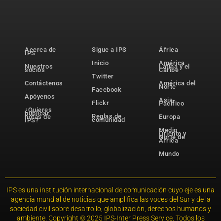
Acerca de
Sigue a IPS
África
IPS
Inicio
América
Nuestros
Latina y el
socios
Caribe
Twitter
Contáctenos
América del
Norte
Facebook
Apóyenos
Asia-
Flickr
Pacífico
¿Quieres
publicar
Reglas de
notas de
Europa
comunidad
IPS?
Medio
Oriente y
Norte de
África
Mundo
IPS es una institución internacional de comunicación cuyo eje es una
agencia mundial de noticias que amplifica las voces del Sur y de la
sociedad civil sobre desarrollo, globalización, derechos humanos y
ambiente. Copyright © 2025 IPS-Inter Press Service. Todos los