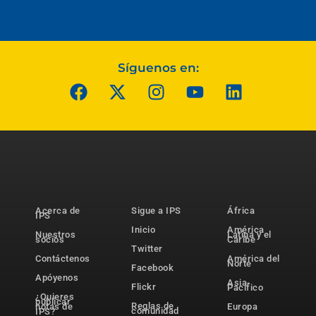
Síguenos en:
Acerca de
Sigue a IPS
África
IPS
Inicio
América
Nuestros
Latina y el
socios
Caribe
Twitter
Contáctenos
América del
Norte
Facebook
Apóyenos
Asia-
Flickr
Pacífico
¿Quieres
publicar
Reglas de
notas de
Europa
comunidad
IPS?