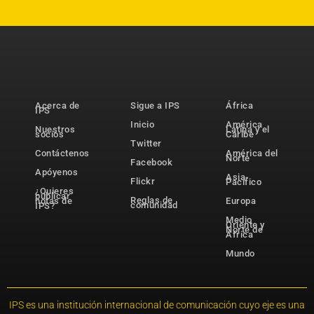
Acerca de
Sigue a IPS
África
IPS
Inicio
América
Nuestros
Latina y el
socios
Caribe
Twitter
Contáctenos
América del
Norte
Facebook
Apóyenos
Asia-
Flickr
Pacífico
¿Quieres
publicar
Reglas de
notas de
Europa
comunidad
IPS?
Medio
Oriente y
Norte de
África
Mundo
IPS es una institución internacional de comunicación cuyo eje es una