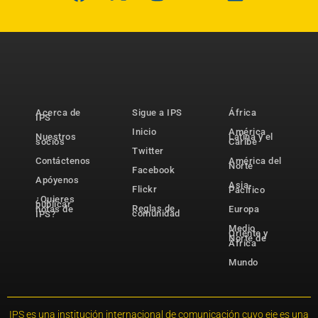
Acerca de
Sigue a IPS
África
IPS
Inicio
América
Nuestros
Latina y el
socios
Caribe
Twitter
Contáctenos
América del
Norte
Facebook
Apóyenos
Asia-
Flickr
Pacífico
¿Quieres
publicar
Reglas de
notas de
Europa
comunidad
IPS?
Medio
Oriente y
Norte de
África
Mundo
IPS es una institución internacional de comunicación cuyo eje es una