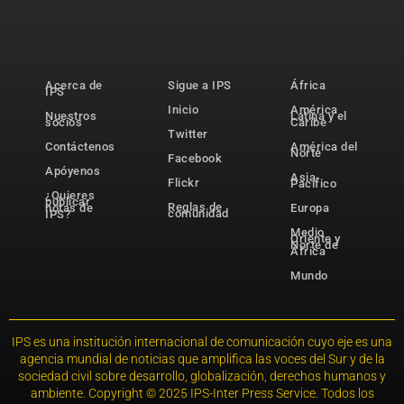
Acerca de
Sigue a IPS
África
IPS
Inicio
América
Nuestros
Latina y el
socios
Caribe
Twitter
Contáctenos
América del
Norte
Facebook
Apóyenos
Asia-
Flickr
Pacífico
¿Quieres
publicar
Reglas de
notas de
Europa
comunidad
IPS?
Medio
Oriente y
Norte de
África
Mundo
IPS es una institución internacional de comunicación cuyo eje es una
agencia mundial de noticias que amplifica las voces del Sur y de la
sociedad civil sobre desarrollo, globalización, derechos humanos y
ambiente. Copyright © 2025 IPS-Inter Press Service. Todos los