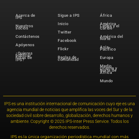
Acerca de
Sigue a IPS
África
IPS
Inicio
América
Nuestros
Latina y el
socios
Caribe
Twitter
Contáctenos
América del
Norte
Facebook
Apóyenos
Asia-
Flickr
Pacífico
¿Quieres
publicar
Reglas de
notas de
Europa
comunidad
IPS?
Medio
Oriente y
Norte de
África
Mundo
IPS es una institución internacional de comunicación cuyo eje es una
agencia mundial de noticias que amplifica las voces del Sur y de la
sociedad civil sobre desarrollo, globalización, derechos humanos y
ambiente. Copyright © 2025 IPS-Inter Press Service. Todos los
derechos reservados.
IPS es la única organización periodística mundial con más