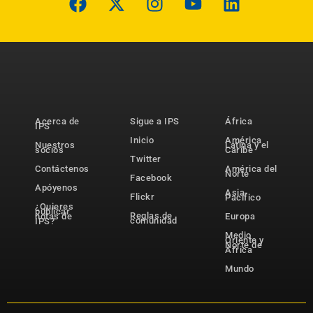
Acerca de
Sigue a IPS
África
IPS
Inicio
América
Nuestros
Latina y el
socios
Caribe
Twitter
Contáctenos
América del
Norte
Facebook
Apóyenos
Asia-
Flickr
Pacífico
¿Quieres
publicar
Reglas de
notas de
Europa
comunidad
IPS?
Medio
Oriente y
Norte de
África
Mundo